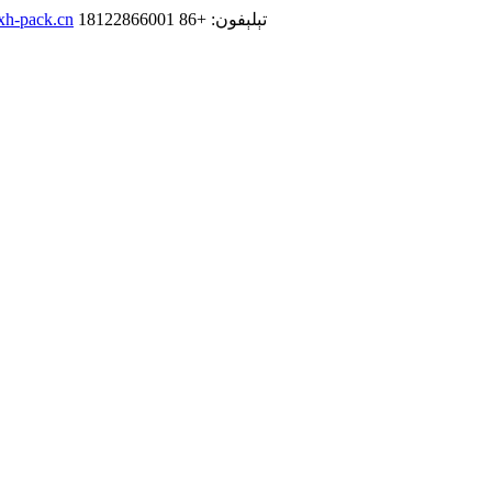
تېلېفون: +86 18122866001
xh-pack.cn