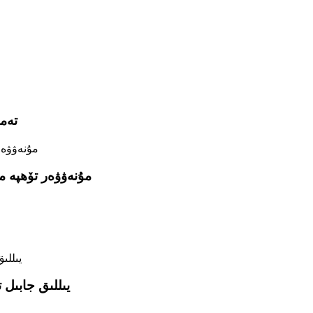
HP ت
2022-يىلدىكى تارقىلىشچان مەزگىلدە Eaton مۇنە
2014-يىللىق ج