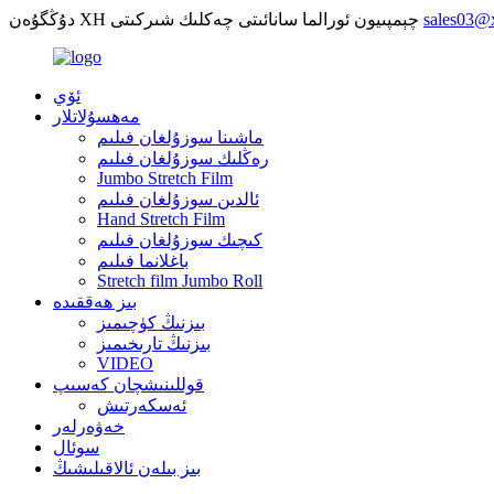
sales03@
دۇڭگۇەن XH چېمپىيون ئورالما سانائىتى چەكلىك شىركىتى
ئۆي
مەھسۇلاتلار
ماشىنا سوزۇلغان فىلىم
رەڭلىك سوزۇلغان فىلىم
Jumbo Stretch Film
ئالدىن سوزۇلغان فىلىم
Hand Stretch Film
كىچىك سوزۇلغان فىلىم
باغلانما فىلىم
Stretch film Jumbo Roll
بىز ھەققىدە
بىزنىڭ كۈچىمىز
بىزنىڭ تارىخىمىز
VIDEO
قوللىنىشچان كەسىپ
ئەسكەرتىش
خەۋەرلەر
سوئال
بىز بىلەن ئالاقىلىشىڭ