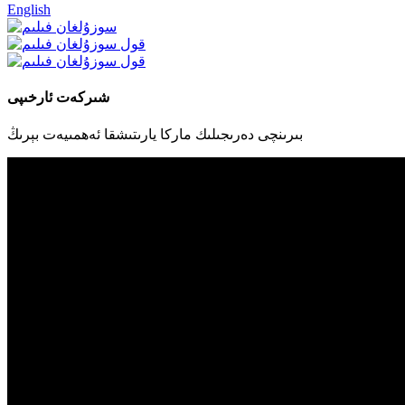
English
شىركەت ئارخىپى
بىرىنچى دەرىجىلىك ماركا يارىتىشقا ئەھمىيەت بېرىڭ