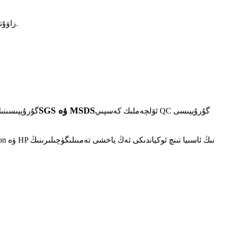
دوڭگۇەن XH چېمپىيون ئوراپ قاچىلاش سانائىتى چەكلىك شىركىتى جۇڭگونىڭ گۇاڭدۇڭغا جايلاشقان ، ئۆزى ياسىغان 20000 ㎡ زاۋۇتىنى قاپلىغان.
SGS ۋە MSDS
ئۆلچەملىك كەسپىي QC گۇرۇپپىسى
ۋە SGS گۇرۇپ