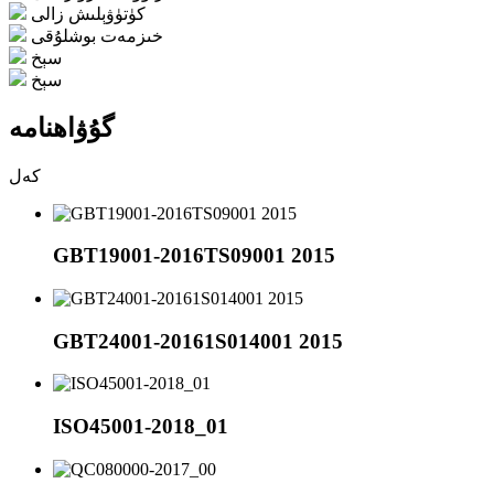
كۈتۈۋېلىش زالى
خىزمەت بوشلۇقى
سېخ
سېخ
گۇۋاھنامە
كەل
GBT19001-2016TS09001 2015
GBT24001-20161S014001 2015
ISO45001-2018_01