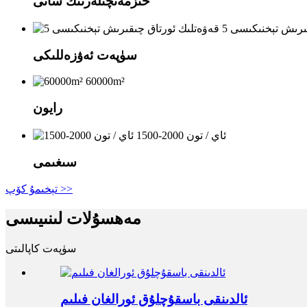
خىزمەتچىلەرنىڭ سانى
ىقىرىش تېخنىكىسى
سۈپەت ئەۋزەللىكى
60000m²
رايون
1500-2000 ئاي / تون
سىغىمى
تېخىمۇ كۆپ >>
مەھسۇلات لىنىيىسى
سۈپەت كاپالىتى
ئالدىنقى باسقۇچلۇق ئورالغان فىلىم