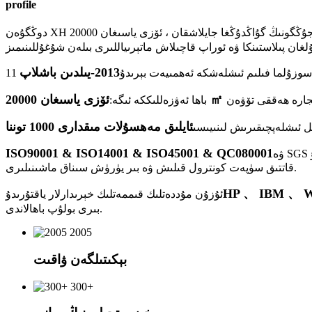
profile
2013-يىلدىن باشلاپ
ىل سوزۇلما فىلىم ئىشلەشكە ئەھمىيەت بېرىدۇ
باھا ئەۋزەللىككە ئىگە:
ئايلىق مەھسۇلات مىقدارى 1000 توننا
 ئىشلەپچىقىرىش لىنىيىسى
ISO90001 & ISO14001 & ISO45001 & QC080001
قاتتىق سۈپەت كونترول قىلىش ۋە بىر يۈرۈش سىناق ماشىنىلىرى.
HP 、 IBM 、 Wal
ئۇزۇن مۇددەتلىك قىممەتلىك خېرىدارلار ياقتۇرىدۇ
بىرى بولۇپ باھالاندى.
2005
بېكىتىلگەن ۋاقىت
300+