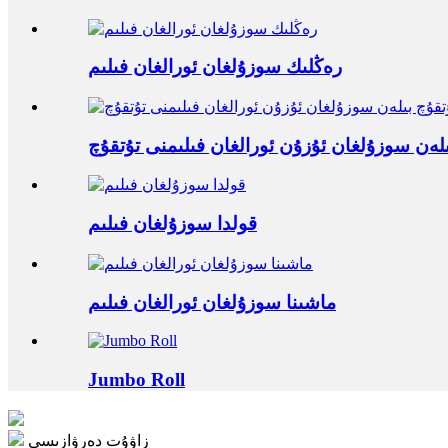
رەڭلىك سوزۇلغان ئورالغان فىلىم
ىلەن سوزۇلغان ئۇزۇن ئورالغان فىلىمنى تۇتقۇچ
قولدا سوزۇلغان فىلىم
ماشىنا سوزۇلغان ئورالغان فىلىم
Jumbo Roll
زاۋۇت دەرۋازىسى