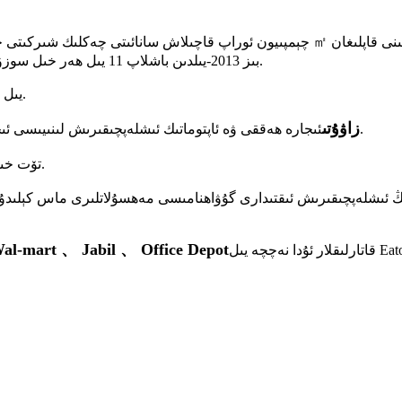
بىز 2013-يىلدىن باشلاپ 11 يىل ھەر خىل سوزۇلغان پىلاستىنكا ۋە ئوراپ قاچىلاش ماتېرىياللىرى بىلەن شۇغۇللىنىمىز.
.
11 ي
ئۆزى ياسىغان 20000 ㎡ زاۋۇتى
ئىجارە ھەققى ۋە ئاپتوماتىك ئىشلەپچىقىرىش لىنىيىسى ئىجارە ھەققى تۆۋەن.
.
تۆت خىل
پىسىنىڭ ئىشلەپچىقىرىش ئىقتىدارى گۇۋاھنامىسى مەھسۇلاتلىرى ماس كېلىدۇ
-mart 、 Jabil 、 Office Depot
قاتارلىقلار ئۇدا نەچچە يىل Eaton ۋە HP نىڭ ئاسىيا تىنچ ئوكياندىكى ئەڭ ياخشى تەمىنلىگۈچىلىرىنىڭ