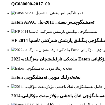
QC080000-2017_00
Eaton APAC تەمىنلىگۈچىلەر يىغىنى 2011-يىل
ەمىنلىگۈچى يېڭىلىق يارىتىش شىركىتى ئاسىيا 2014
ۋۋەر تۆھپە مۇكاپاتى
Eaton بىخەتەرلىك مودېل تەمىنلىگۈچى
ابىل تەمىنلىگۈچى ئەڭ ياخشى مۇلازىمەت مۇكاپاتى