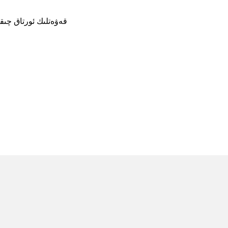
5 قەۋەتلىك ئورتاق چ